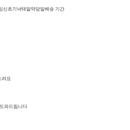
요 임신초기낙태알약당일배송 기간
드려요
담도와드립니다