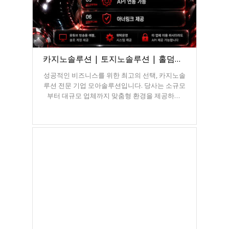
및 한국형 맞춤 베팅 시스템으로 차별화된 경험을
선사합니다. - 파워볼: 동행복권 파워볼 미니게임
받치기 구조 완벽 지원. 2. 기술적 우위와 철저한
관리 - 안정적인 API: 충분히 검증된 정품 벤더와
의 협력을 통해 끊김 없는 게임 환경 보장. - 24시
간 기술 지원: 말뿐인 약속이 아닌, 실제 24시간 상
카지노솔루션 | 토지노솔루션 | 홀덤솔루션 | 파워볼솔루션 | 모아솔루션
시 모니터링 및 전담 CS팀의 신속한 대응. - 합리
적인 가격: 외부 업체 이용 시에도 API 연동을 통해
성공적인 비즈니스를 위한 최고의 선택, 카지노솔
비용 효율적인 카지노솔루션 운영이 가능합니다.
루션 전문 기업 모아솔루션입니다. 당사는 소규모
오류 없는 최적화된 카지노솔루션을 찾고 계신다
부터 대규모 업체까지 맞춤형 환경을 제공하며,
면 모아솔루션과 함께하세요. 초기 신규 오픈 시
강력한 보안성과 고도화된 암호화 기술을 적용한
전담팀이 밀착 케어해 드리며, 총판 홍보용 알부
카지노솔루션을 구축해 드립니다. 1. 다양한 맞춤
터 오프라인 매장 전용 솔루션까지 귀사의 비즈니
형 서비스 제공 - 토지노: 스포츠 인플레이와 최신
스 규모에 최적화된 솔루션을 제안합니다. - 외부
트렌드를 반영한 미니게임 통합형 카지노솔루션
업체 이용시에도 API 연동으로 인해 합리적인 가
제공. - 카지노/슬롯: 정품 벤더사의 API를 연동하
격으로 알을 사용하실수 있습니다. - 타 에이전시
여 안정적인 환경 구축. 기존 에이전시가 있어도
API 연동해 걸어드릴수도 있습니다. - 총판홍보용
연동 가능한 유연한 카지노솔루션입니다. - 홀덤:
알 필요시 연락주세요. 개발실, 업체 문의환영합
실유저 1,500명 이상이 이용하는 '와일드 홀덤' 지
니다. ------------------------------------------------------ [상
원. 5개 국어 대응 및 한국형 맞춤 베팅 시스템으
담 안내] 텔레그램: MOA789 홈페이지: 모아솔루
로 차별화된 경험을 선사합니다. - 파워볼: 동행복
션.COM ------------------------------------------------------ 파
권 파워볼 미니게임 받치기 구조 완벽 지원. 2.
워볼솔루션|홀덤솔루션|카지노분양|슬롯분양|
기술적 우위와 철저한 관리 - 안정적인 API: 충분
카지노솔루션제작|바카라사이트만들기 |온라인
히 검증된 정품 벤더와의 협력을 통해 끊김 없는