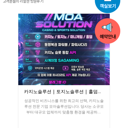
고객분들의 리얼한 방문후기
카지노솔루션 | 토지노솔루션 | 홀덤솔루션 | 파워볼솔루션 | 모아솔루션
성공적인 비즈니스를 위한 최고의 선택, 카지노솔
루션 전문 기업 모아솔루션입니다. 당사는 소규모
부터 대규모 업체까지 맞춤형 환경을 제공하며,
강력한 보안성과 고도화된 암호화 기술을 적용한
카지노솔루션을 구축해 드립니다. 1. 다양한 맞춤