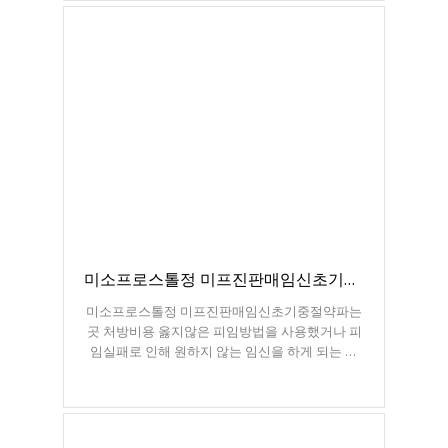
형 서비스 제공 - 토지노: 스포츠 인플레이와 최신
트렌드를 반영한 미니게임 통합형 카지노솔루션
제공. - 카지노/슬롯: 정품 벤더사의 API를 연동하
여 안정적인 환경 구축. 기존 에이전시가 있어도
연동 가능한 유연한 카지노솔루션입니다. - 홀덤:
실유저 1,500명 이상이 이용하는 '와일드 홀덤' 지
원. 5개 국어 대응 및 한국형 맞춤 베팅 시스템으
로 차별화된 경험을 선사합니다. - 파워볼: 동행복
권 파워볼 미니게임 받치기 구조 완벽 지원. 2.
기술적 우위와 철저한 관리 - 안정적인 API: 충분
히 검증된 정품 벤더와의 협력을 통해 끊김 없는
게임 환경 보장. - 24시간 기술 지원: 말뿐인 약속
이 아닌, 실제 24시간 상시 모니터링 및 전담 CS팀
의 신속한 대응. - 합리적인 가격: 외부 업체 이용
미소프로스톨정 미프진판매임신초기중절약파는곳 처방비용
시에도 API 연동을 통해 비용 효율적인 카지노솔
루션 운영이 가능합니다. 오류 없는 최적화된 카
미소프로스톨정 미프진판매임신초기중절약파는
지노솔루션을 찾고 계신다면 모아솔루션과 함께
곳 처방비용 옳지않은 피임방법을 사용했거나 피
하세요. 초기 신규 오픈 시 전담팀이 밀착 케어해
임실패로 인해 원하지 않는 임신을 하게 되는 경
드리며, 총판 홍보용 알부터 오프라인 매장 전용
우가 생기는데요 어쩔수없는 상황에 처해 임신중
솔루션까지 귀사의 비즈니스 규모에 최적화된 솔
절을 고민하게되었다면 수술이 부담스러운 당신
루션을 제안합니다. - 외부업체 이용시에도 API 연
에게 약물중절 미프진 대해 알려드립니다 전문의
동으로 인해 합리적인 가격으로 알을 사용하실수
가 낙태후 회복되실때까지 책임지고 복용상담도
있습니다. - 타 에이전시 API 연동해 걸어드릴수도