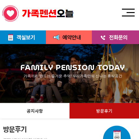
FAMILY PENSION TODAY
가족끼리 만드는 즐거운 추억! 우리가족만의 신나는 휴식공간
공지사항
방문후기
방문후기