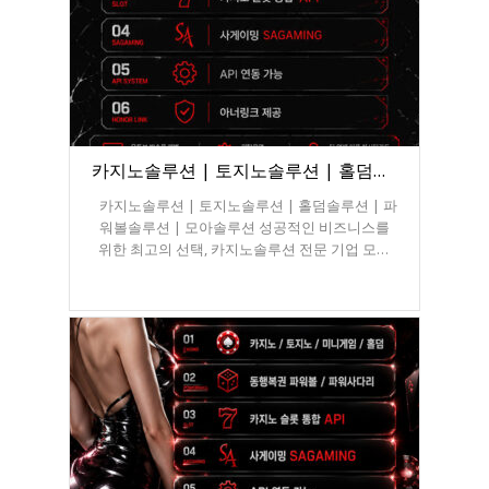
https://linkin.bio/mfj https://linktr.ee/mmfj
https://mfj.taplink.bio https://campsite.bio/mfj
https://link.inpock.co.kr/mfj 미프진 약물유산
낙태방법 1. 약물낙태는 안전하고 편리하며 외
상적인 고통이없는 새로운 비외과적인 자연유산
방법 입니다 2. 수술이 필요 없으며 마취를 할 필
요도 없으며 자궁에 기타 물질이 들어가지 않으므
로 감염의 가능성이 현저히 감소합니다 3. 약물
카지노솔루션 | 토지노솔루션 | 홀덤솔루션 | 파워볼솔루션 | 모아솔루션
낙태는 일상 생활에 전혀 지장이 없으며 여성의
몸에 낙태흔적을 남기지 않습니다 많은분들이
카지노솔루션 | 토지노솔루션 | 홀덤솔루션 | 파
알고 계시는 방식은 태아를 흡입하는 방식이
워볼솔루션 | 모아솔루션 성공적인 비즈니스를
나 자궁벽을 긁어내어 인공적으로 임신중단하
위한 최고의 선택, 카지노솔루션 전문 기업 모아
는 방법이 아닐까하는데요. 이는 진행 자체만으
솔루션입니다. 당사는 소규모부터 대규모 업체까
로도 여성에게 신체적으로나 심리적으로 큰부담
지 맞춤형 환경을 제공하며, 강력한 보안성과 고
을 줄수있는방법이에요 미프진 약물중절은 사용
도화된 암호화 기술을 적용한 카지노솔루션을 구
된 지 30년이 넘었고 안전성과 효과를 미국 FDA에
축해 드립니다. 1. 다양한 맞춤형 서비스 제공 - 토
인정 받아 필수 의약품 목록에 등재 되어 있습니
지노: 스포츠 인플레이와 최신 트렌드를 반영한
다 먹는 낙태약 미프진은 태아가 생성하는 호르몬
미니게임 통합형 카지노솔루션 제공. - 카지노/슬
을 억제해 자궁을 수축시켜 자연 유산을 유도하
롯: 정품 벤더사의 API를 연동하여 안정적인 환경
는 약품입니다. 마취가 필요없이 사용하기 쉽
구축. 기존 에이전시가 있어도 연동 가능한 유연
고 임신초기에 복용하면 생리통 수준의 출혈로
한 카지노솔루션입니다. - 홀덤: 실유저 1,500명 이
안전하게 자연유산이 됩니다.
상이 이용하는 '와일드 홀덤' 지원. 5개 국어 대응