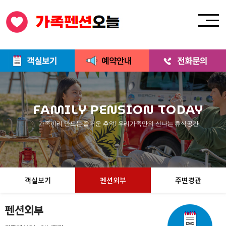
FAMILY PENSION TODAY
가족끼리 만드는 즐거운 추억! 우리가족만의 신나는 휴식공간
객실보기
펜션외부
주변경관
펜션외부