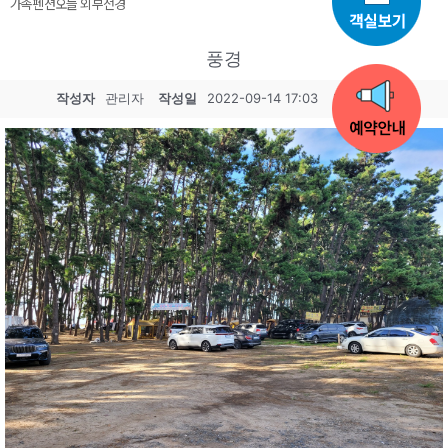
가족펜션오늘 외부전경
풍경
작성자
관리자
작성일
2022-09-14 17:03
조회
808